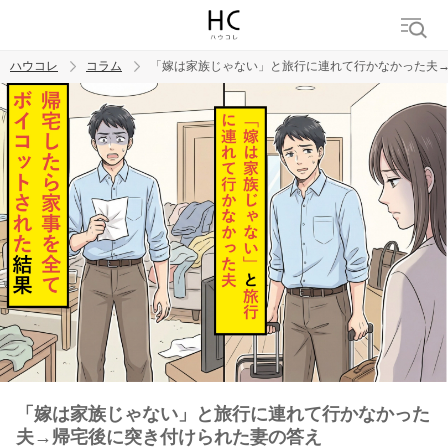
ハウコレ
コラム
「嫁は家族じゃない」と旅行に連れて行かなかった夫
検索
トレンド ワード
男の本音
男ウケ
NG行動
彼女
イイ女
婚活
「嫁は家族じゃない」と旅行に連れて行かなかった
夫→帰宅後に突き付けられた妻の答え