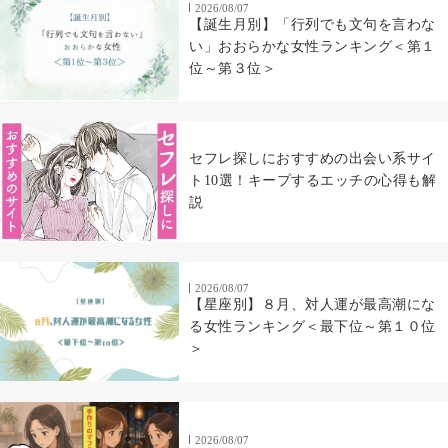
2026/08/07
【誕生月別】「行列でも文句を言わな
い」おおらかな女性ランキング＜第１
位～第３位＞
セフレ探しにおすすめの出会い系サイ
ト10選！キープするエッチの心得も解
説
2026/08/07
【星座別】８月、対人運が最高潮にな
る女性ランキング＜最下位～第１０位
＞
2026/08/07