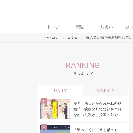
トップ
恋愛
片思い
カ
ハウコレ
コラム
嫁の買い物を毎週監視してい
検索
RANKING
トレンド ワード
ランキング
男の本音
男ウケ
NG行動
彼女
イイ
DAILY
WEEKLY
夫の元恋人が招かれた私の結
婚式→挨拶の列で笑顔を作れ
なかった私が、控室の前で彼
女を呼び止めた理由
「笑ってくれてると思って