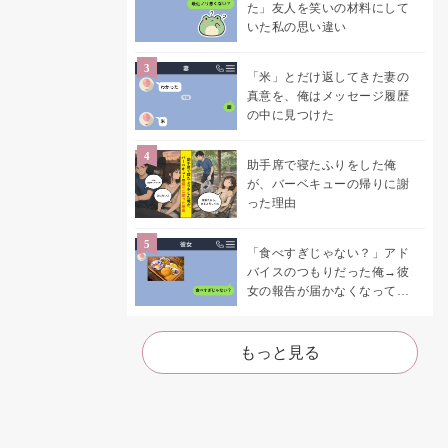
た」友人を笑いの材料にして
いた私の思い違い
「米」とだけ返してきた妻の
真意を、俺はメッセージ履歴
の中に見つけた
助手席で寝たふりをした俺
が、バーベキューの帰りに謝
った理由
「食べすぎじゃない？」アド
バイスのつもりだった俺→彼
女の報告が届かなくなって、
初めて自分の言葉を読み返し
た
もっと見る