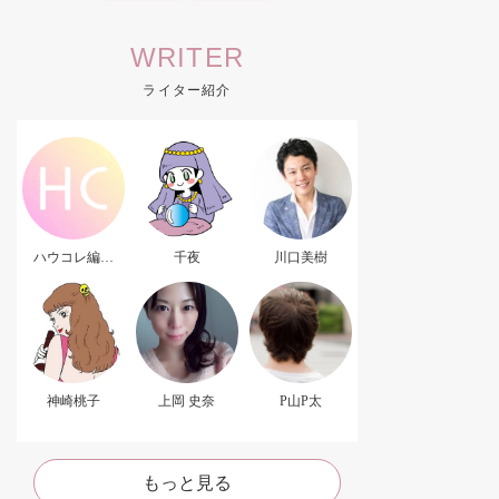
WRITER
ライター紹介
ハウコレ編集
千夜
川口美樹
部．
神崎桃子
上岡 史奈
P山P太
もっと見る