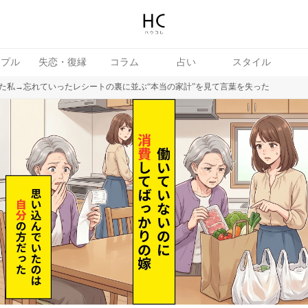
ップル
失恋・復縁
コラム
占い
スタイル
た私→忘れていったレシートの裏に並ぶ“本当の家計”を見て言葉を失った
女
婚活