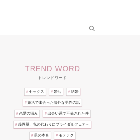
TREND WORD
トレンドワード
#
セックス
#
婚活
#
結婚
#
婚活で出会った論外な男性の話
#
恋愛の悩み
#
出会い系で不倫された件
#
義両親、私の代わりにブライダルフェアへ
#
男の本音
#
モテテク