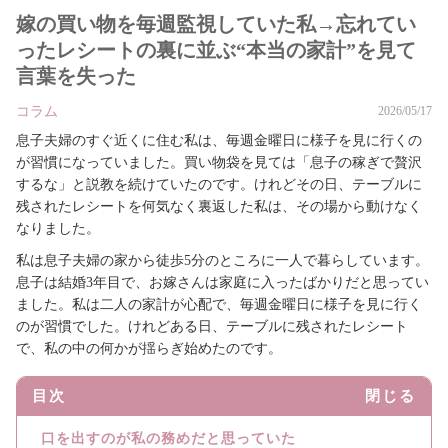
嫁の買い物を毎週監視していた私→忘れてい
ったレシートの裏に並ぶ“本当の家計”を見て
言葉を失った
コラム
2026/05/17
息子夫婦のすぐ近くに住む私は、毎週金曜日に様子を見に行くの
が習慣になっていました。買い物袋を見ては「息子の稼ぎで贅沢
するな」と説教を続けていたのです。けれどその日、テーブルに
残されたレシートを何気なく裏返した私は、その場から動けなく
なりました。
私は息子夫婦の家から徒歩5分のところに一人で暮らしています。
息子は結婚3年目で、お嫁さんは家庭に入ったばかりだと思ってい
ました。私は二人の家計が心配で、毎週金曜日に様子を見に行く
のが習慣でした。けれどある日、テーブルに残されたレシート
で、私の中の何かが揺らぎ始めたのです。
目次
閉じる
口を出すのが私の務めだと思っていた