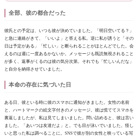
全部、彼の都合だった
彼氏との予定は、いつも彼が決めていました。「明日空いてる？」
と急に連絡がきて、「いいよ」と答える私。逆に私が誘うと「その
日は予定がある」「忙しい」と断られることがほとんどでした。会
えるのは週に一度あるかないか。メッセージも既読無視されること
が多く、返事がくるのは彼の気分次第。それでも「忙しいんだな」
と自分を納得させていました。
本命の存在に気づいた日
ある日、彼といる時に彼のスマホに通知がきました。女性の名前
と、ハートマークの絵文字付きのメッセージ。彼は慌ててスマホを
裏返しましたが、私は見てしまいました。問い詰めると、彼は言い
ました。「あいつは友達だよ」と。でも目が泳いでいました。怪し
いと思った私は調べることに。SNSで彼が別の女性と映っている写