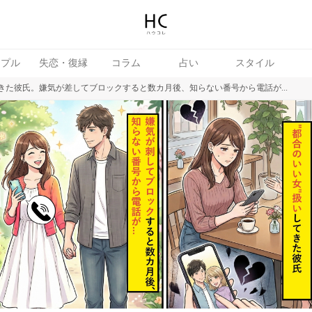
ップル
失恋・復縁
コラム
占い
スタイル
きた彼氏。嫌気が差してブロックすると数カ月後、知らない番号から電話が...
女
婚活