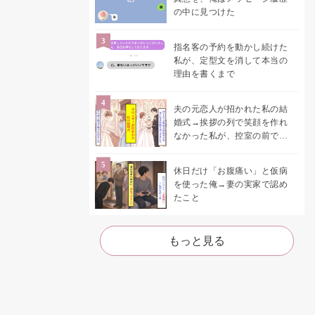
の中に見つけた
指名客の予約を動かし続けた
私が、定型文を消して本当の
理由を書くまで
夫の元恋人が招かれた私の結
婚式→挨拶の列で笑顔を作れ
なかった私が、控室の前で彼
女を呼び止めた理由
休日だけ「お腹痛い」と仮病
を使った俺→妻の実家で認め
たこと
もっと見る