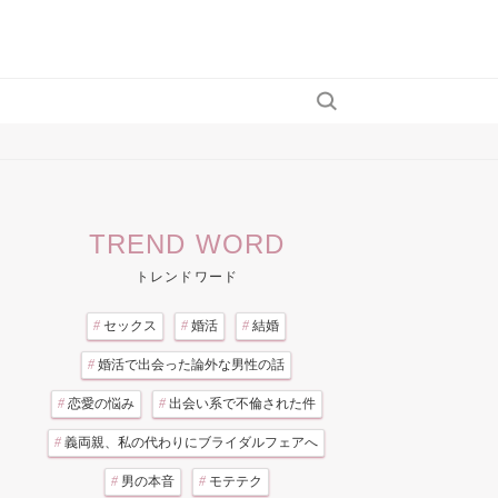
TREND WORD
トレンドワード
#
セックス
#
婚活
#
結婚
#
婚活で出会った論外な男性の話
#
恋愛の悩み
#
出会い系で不倫された件
#
義両親、私の代わりにブライダルフェアへ
#
男の本音
#
モテテク