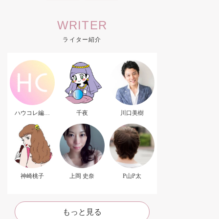
WRITER
ライター紹介
ハウコレ編集
千夜
川口美樹
部．
神崎桃子
上岡 史奈
P山P太
もっと見る