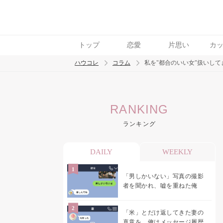
トップ
恋愛
片思い
カ
ハウコレ
コラム
私を"都合のいい女"扱いして
検索
RANKING
トレンド ワード
ランキング
男の本音
男ウケ
NG行動
彼女
イイ
DAILY
WEEKLY
「男しかいない」写真の撮影
者を聞かれ、嘘を重ねた俺
「米」とだけ返してきた妻の
真意を、俺はメッセージ履歴