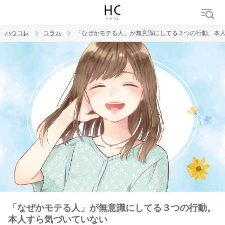
ハウコレ
コラム
「なぜかモテる人」が無意識にしてる３つの行動。本
検索
トレンド ワード
男の本音
男ウケ
NG行動
彼女
イイ女
婚活
「なぜかモテる人」が無意識にしてる３つの行動。
本人すら気づいていない