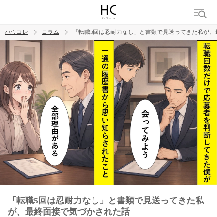
ハウコレ
コラム
「転職5回は忍耐力なし」と書類で見送ってきた私が、
検索
トレンド ワード
男の本音
男ウケ
NG行動
彼女
イイ女
婚活
「転職5回は忍耐力なし」と書類で見送ってきた私
が、最終面接で気づかされた話