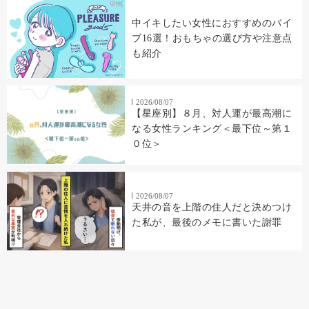
中イキしたい女性におすすめのバイ
ブ16選！おもちゃの選び方や注意点
も紹介
2026/08/07
【星座別】８月、対人運が最高潮に
なる女性ランキング＜最下位～第１
０位＞
2026/08/07
天井の音を上階の住人だと決めつけ
た私が、最後のメモに書いた謝罪