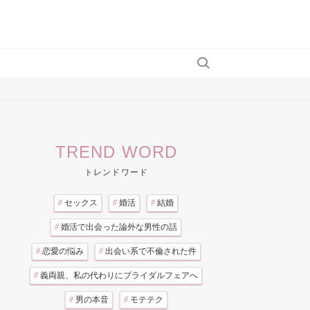
TREND WORD
トレンドワード
#
セックス
#
婚活
#
結婚
#
婚活で出会った論外な男性の話
#
恋愛の悩み
#
出会い系で不倫された件
#
義両親、私の代わりにブライダルフェアへ
#
男の本音
#
モテテク