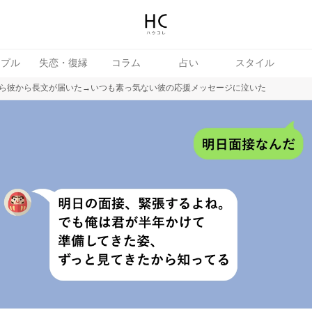
ップル
失恋・復縁
コラム
占い
スタイル
ら彼から長文が届いた→いつも素っ気ない彼の応援メッセージに泣いた
女
婚活