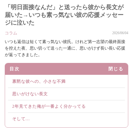
「明日面接なんだ」と送ったら彼から長文が
届いた→いつも素っ気ない彼の応援メッセー
ジに泣いた
コラム
2026/06/04
いつも返信は短くて素っ気ない彼氏。けれど第一志望の最終面接
を控えた夜、思い切って送った一通に、思いがけず長い長い応援
が返ってきました。
目次
閉じる
寡黙な彼への、小さな不満
思いがけない長文
2年見てきた俺が一番よく分かってる
そして...