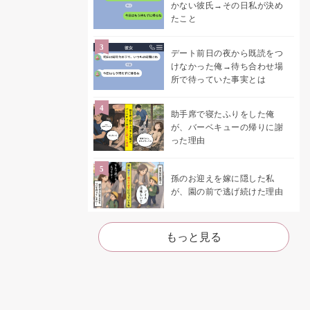
かない彼氏→その日私が決め
たこと
デート前日の夜から既読をつ
けなかった俺→待ち合わせ場
所で待っていた事実とは
助手席で寝たふりをした俺
が、バーベキューの帰りに謝
った理由
孫のお迎えを嫁に隠した私
が、園の前で逃げ続けた理由
もっと見る