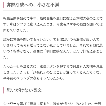
寡黙な彼への、小さな不満
転職活動を始めて半年、最終面接を翌日に控えた木曜の夜のことで
す。私はソファに座り込んだまま、何度もスマホの画面を開いては
閉じていました。
誰かに緊張を聞いてもらいたい。でも彼はいつも返信が短い人で、
いま頼っても何も返ってこない気がしていました。それでも他に思
いつく相手がなく、画面に「明日面接なんだ」とだけ打ち込みまし
た。
たった一行を送るのに、送信ボタンを押すまで何度も入力欄を見直
しました。きっと「頑張れ」のひとことが返ってくるんだろうな。
半年前のスランプの夜もそうだったから。
思いがけない長文
シャワーを浴びて部屋に戻ると、通知が4件並んでいました。全部