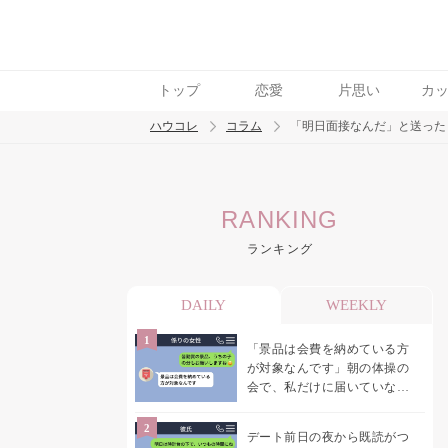
トップ
恋愛
片思い
カ
ハウコレ
コラム
「明日面接なんだ」と送った
検索
RANKING
トレンド ワード
ランキング
男の本音
男ウケ
NG行動
彼女
イイ
DAILY
WEEKLY
「景品は会費を納めている方
が対象なんです」朝の体操の
会で、私だけに届いていなか
った案内
デート前日の夜から既読がつ