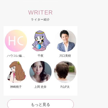
WRITER
ライター紹介
ハウコレ編集
千夜
川口美樹
部．
神崎桃子
上岡 史奈
P山P太
もっと見る