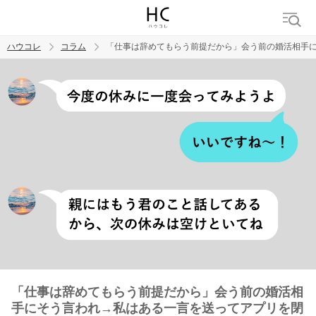
ハウコレ
コラム
「仕事は辞めてもらう前提だから」会う前の婚活相手
検索
トレンド ワード
男の本音
男ウケ
NG行動
彼女
イイ女
婚活
「仕事は辞めてもらう前提だから」会う前の婚活相
手にそう言われ→私はある一言を送ってアプリを閉