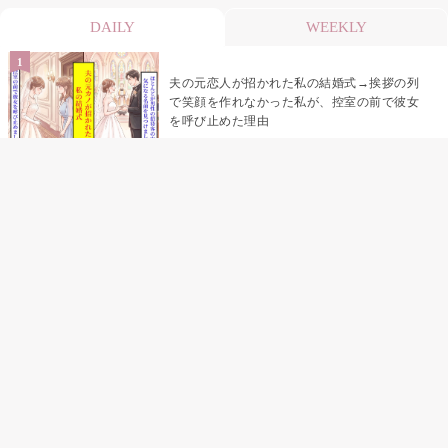
DAILY
WEEKLY
夫の元恋人が招かれた私の結婚式→挨拶の列
で笑顔を作れなかった私が、控室の前で彼女
を呼び止めた理由
「笑ってくれてると思ってた」友人を笑いの
材料にしていた私の思い違い
「米」とだけ返してきた妻の真意を、俺はメ
ッセージ履歴の中に見つけた
助手席で寝たふりをした俺が、バーベキュー
の帰りに謝った理由