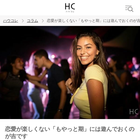
ハウコレ
コラム
恋愛が楽しくない「もやっと期」には遊んでおくのが
検索
トレンド ワード
男の本音
男ウケ
NG行動
彼女
イイ女
婚活
恋愛が楽しくない「もやっと期」には遊んでおくの
が吉です