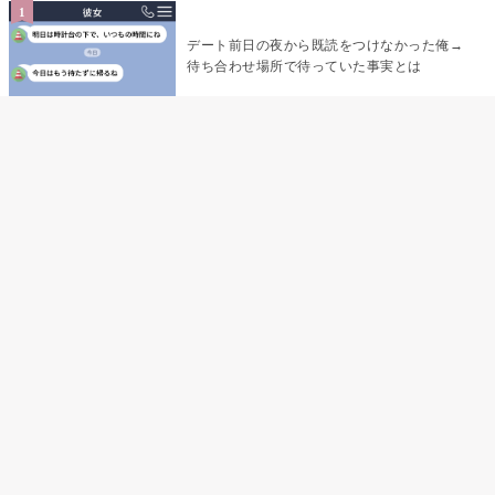
デート前日の夜から既読をつけなかった俺→
待ち合わせ場所で待っていた事実とは
デート前日の夜から既読がつかない彼氏→そ
の日私が決めたこと
娘の「パパが怖い顔で早くしてって言ったか
ら」の一言で、俺は自分の声を思い出しまし
た
「あの子たち、あなたのグッズ見て、ずるい
って言ってた」黙っていた私が、個人チャッ
トを開いた