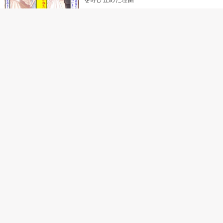
助手席で寝たふりをした俺が、バーベキュー
の帰りに謝った理由
「景品は会費を納めている方が対象なんで
す」朝の体操の会で、私だけに届いていなか
った案内
孫のお迎えを嫁に隠した私が、園の前で逃げ
続けた理由
「食べすぎじゃない？」アドバイスのつもり
だった俺→彼女の報告が届かなくなって、初
めて自分の言葉を読み返した