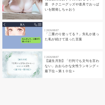
選 チクニーグッズや道具でおっぱ
いを開発しちゃおう
2026/08/07
「二重のり使ってる？」失礼か迷っ
た私が続けて送った言葉
2026/08/07
【誕生月別】「行列でも文句を言わ
ない」おおらかな女性ランキング＜
最下位～第１０位＞