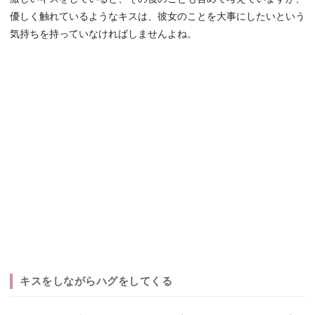
優しく触れているようなキスは、彼女のことを大事にしたいという
気持ちを持っていなければしませんよね。
キスをしながらハグをしてくる