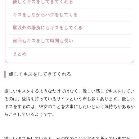
優しくキスをしてきてくれる
キスをしながらハグをしてくる
唇以外の場所にもキスをしてくる
何回もキスをして時間も長い
まとめ
優しくキスをしてきてくれる
激しいキスをするようなだけではなく、優しい感じでキスをしてい
るのは、愛情を持っているサインという声も多くあります。優しい
キスをするのは、彼女のことを大事にしたいという気持ちがあるか
らこそしているようです。
激しいキスをしていると、その後のことも含めて考えていますが、