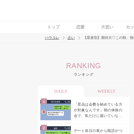
トップ
恋愛
片思い
カ
ハウコレ
占い
【星座別】期待大♡この秋、熱
検索
RANKING
トレンド ワード
ランキング
DAILY
WEEKLY
「景品は会費を納めている方
が対象なんです」朝の体操の
会で、私だけに届いていなか
った案内
デート前日の夜から既読がつ