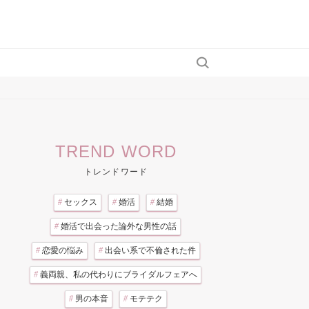
TREND WORD
トレンドワード
#
セックス
#
婚活
#
結婚
#
婚活で出会った論外な男性の話
#
恋愛の悩み
#
出会い系で不倫された件
#
義両親、私の代わりにブライダルフェアへ
#
男の本音
#
モテテク