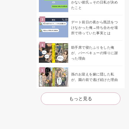
かない彼氏→その日私が決め
たこと
デート前日の夜から既読をつ
けなかった俺→待ち合わせ場
所で待っていた事実とは
助手席で寝たふりをした俺
が、バーベキューの帰りに謝
った理由
孫のお迎えを嫁に隠した私
が、園の前で逃げ続けた理由
もっと見る