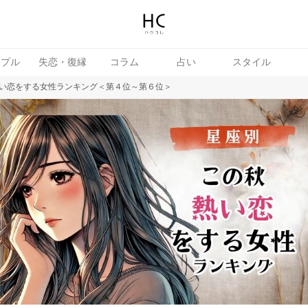
ップル
失恋・復縁
コラム
占い
スタイル
い恋をする女性ランキング＜第４位～第６位＞