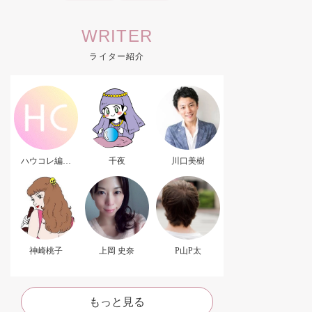
WRITER
ライター紹介
ハウコレ編集
千夜
川口美樹
部．
神崎桃子
上岡 史奈
P山P太
もっと見る