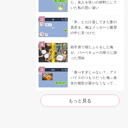
た」友人を笑いの材料にして
いた私の思い違い
「米」とだけ返してきた妻の
真意を、俺はメッセージ履歴
の中に見つけた
助手席で寝たふりをした俺
が、バーベキューの帰りに謝
った理由
「食べすぎじゃない？」アド
バイスのつもりだった俺→彼
女の報告が届かなくなって、
初めて自分の言葉を読み返し
た
もっと見る