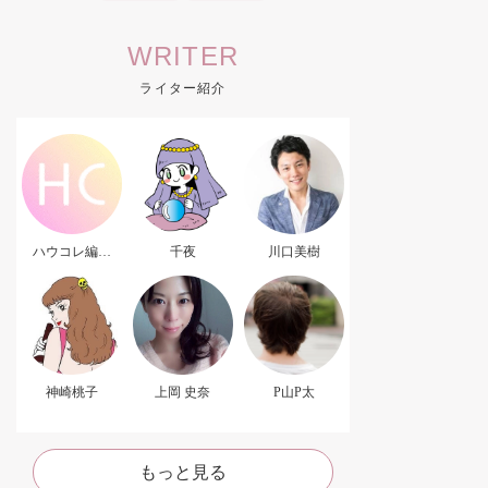
WRITER
ライター紹介
ハウコレ編集
千夜
川口美樹
部．
神崎桃子
上岡 史奈
P山P太
もっと見る