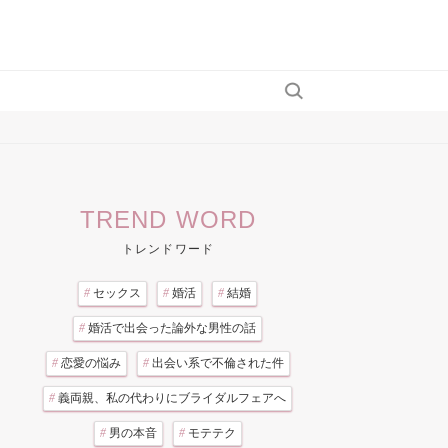
TREND WORD
トレンドワード
#
セックス
#
婚活
#
結婚
#
婚活で出会った論外な男性の話
#
恋愛の悩み
#
出会い系で不倫された件
#
義両親、私の代わりにブライダルフェアへ
#
男の本音
#
モテテク