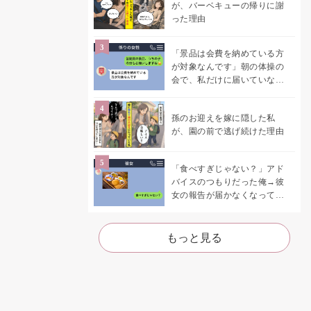
が、バーベキューの帰りに謝
った理由
「景品は会費を納めている方
が対象なんです」朝の体操の
会で、私だけに届いていなか
った案内
孫のお迎えを嫁に隠した私
が、園の前で逃げ続けた理由
「食べすぎじゃない？」アド
バイスのつもりだった俺→彼
女の報告が届かなくなって、
初めて自分の言葉を読み返し
た
もっと見る