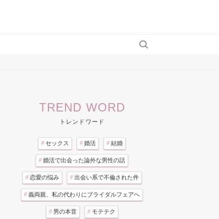
TREND WORD
トレンドワード
#
セックス
#
婚活
#
結婚
#
婚活で出会った論外な男性の話
#
恋愛の悩み
#
出会い系で不倫された件
#
義両親、私の代わりにブライダルフェアへ
#
男の本音
#
モテテク