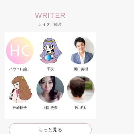
WRITER
ライター紹介
ハウコレ編集
千夜
川口美樹
部．
神崎桃子
上岡 史奈
P山P太
もっと見る