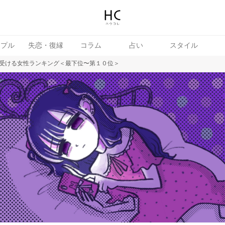
ップル
失恋・復縁
コラム
占い
スタイル
受ける女性ランキング＜最下位〜第１０位＞