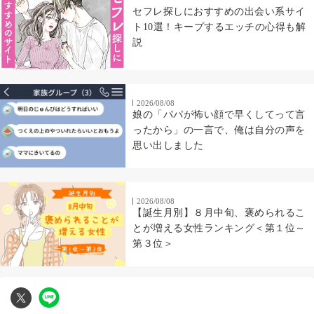
セフレ探しにおすすめの出会い系サイ
ト10選！キープするエッチの心得も解
説
2026/08/08
娘の「パパが怖い顔で早くしてって言
ったから」の一言で、俺は自分の声を
思い出しました
2026/08/08
【誕生月別】８月中旬、褒められるこ
とが増える女性ランキング＜第１位～
第３位＞