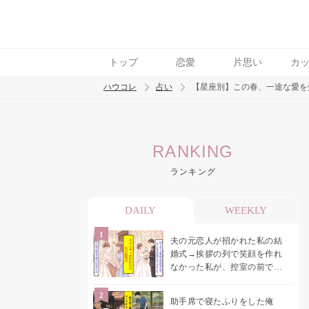
トップ
恋愛
片思い
カ
ハウコレ
占い
【星座別】この春、一途な愛を
検索
RANKING
トレンド ワード
ランキング
DAILY
WEEKLY
夫の元恋人が招かれた私の結
婚式→挨拶の列で笑顔を作れ
なかった私が、控室の前で彼
女を呼び止めた理由
助手席で寝たふりをした俺