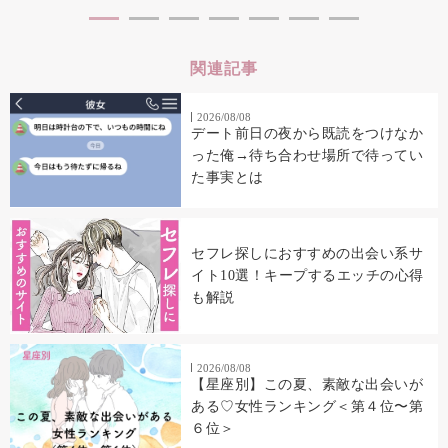
関連記事
2026/08/08
デート前日の夜から既読をつけなか
った俺→待ち合わせ場所で待ってい
た事実とは
セフレ探しにおすすめの出会い系サ
イト10選！キープするエッチの心得
も解説
2026/08/08
【星座別】この夏、素敵な出会いが
ある♡女性ランキング＜第４位〜第
６位＞