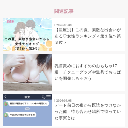
関連記事
2026/08/08
【星座別】この夏、素敵な出会いが
ある♡女性ランキング＜第１位〜第
３位＞
乳首責めにおすすめのおもちゃ17
選 チクニーグッズや道具でおっぱ
いを開発しちゃおう
2026/08/08
デート前日の夜から既読をつけなか
った俺→待ち合わせ場所で待ってい
た事実とは