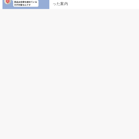
った案内
デート前日の夜から既読がつかない彼氏→そ
の日私が決めたこと
デート前日の夜から既読をつけなかった俺→
待ち合わせ場所で待っていた事実とは
助手席で寝たふりをした俺が、バーベキュー
の帰りに謝った理由
孫のお迎えを嫁に隠した私が、園の前で逃げ