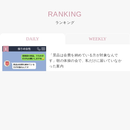
RANKING
ランキング
DAILY
WEEKLY
「景品は会費を納めている方が対象なんで
す」朝の体操の会で、私だけに届いていなか
った案内
デート前日の夜から既読がつかない彼氏→そ
の日私が決めたこと
デート前日の夜から既読をつけなかった俺→
待ち合わせ場所で待っていた事実とは