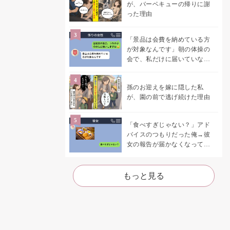
が、バーベキューの帰りに謝
った理由
「景品は会費を納めている方
が対象なんです」朝の体操の
会で、私だけに届いていなか
った案内
孫のお迎えを嫁に隠した私
が、園の前で逃げ続けた理由
「食べすぎじゃない？」アド
バイスのつもりだった俺→彼
女の報告が届かなくなって、
初めて自分の言葉を読み返し
た
もっと見る