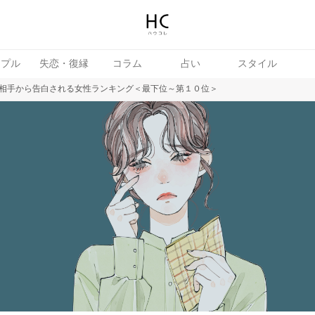
ップル
失恋・復縁
コラム
占い
スタイル
相手から告白される女性ランキング＜最下位～第１０位＞