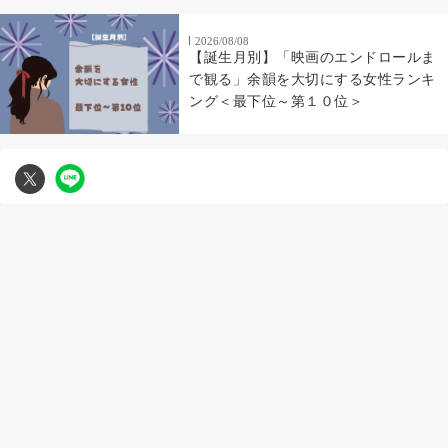
2026/08/08
【誕生月別】「映画のエンドロールま
で観る」余韻を大切にする女性ランキ
ング＜最下位～第１０位＞