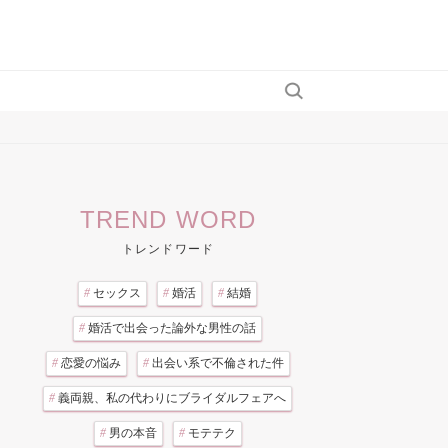
TREND WORD
トレンドワード
#
セックス
#
婚活
#
結婚
#
婚活で出会った論外な男性の話
#
恋愛の悩み
#
出会い系で不倫された件
#
義両親、私の代わりにブライダルフェアへ
#
男の本音
#
モテテク