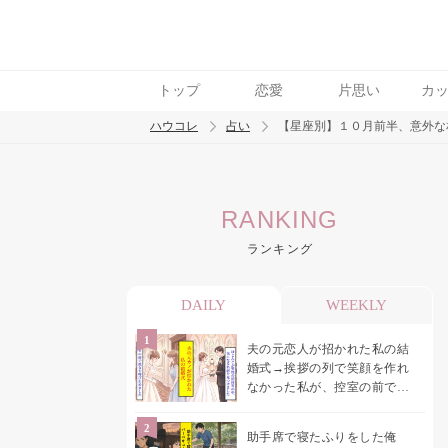
トップ
恋愛
片思い
カ
ハウコレ
占い
【星座別】１０月前半、意外な
検索
RANKING
トレンド ワード
ランキング
DAILY
WEEKLY
夫の元恋人が招かれた私の結
婚式→挨拶の列で笑顔を作れ
なかった私が、控室の前で彼
女を呼び止めた理由
助手席で寝たふりをした俺