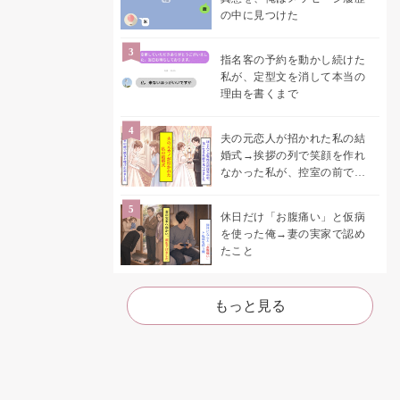
の中に見つけた
指名客の予約を動かし続けた
私が、定型文を消して本当の
理由を書くまで
夫の元恋人が招かれた私の結
婚式→挨拶の列で笑顔を作れ
なかった私が、控室の前で彼
女を呼び止めた理由
休日だけ「お腹痛い」と仮病
を使った俺→妻の実家で認め
たこと
もっと見る