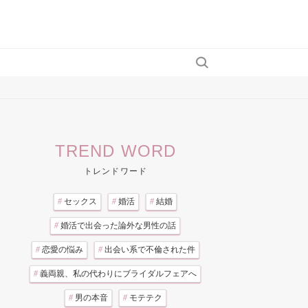
TREND WORD
トレンドワード
#
セックス
#
婚活
#
結婚
#
婚活で出会った論外な男性の話
#
恋愛の悩み
#
出会い系で不倫された件
#
義両親、私の代わりにブライダルフェアへ
#
男の本音
#
モテテク