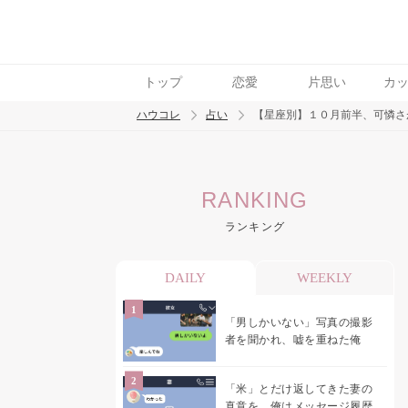
トップ
恋愛
片思い
カ
ハウコレ
占い
【星座別】１０月前半、可憐さ
検索
RANKING
トレンド ワード
ランキング
DAILY
WEEKLY
「男しかいない」写真の撮影
者を聞かれ、嘘を重ねた俺
「米」とだけ返してきた妻の
真意を、俺はメッセージ履歴