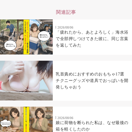
関連記事
2026/08/06
「疲れたから、あとよろしく」海水浴
で全部押しつけてきた彼に、同じ言葉
を返してみた
乳首責めにおすすめのおもちゃ17選
チクニーグッズや道具でおっぱいを開
発しちゃおう
2026/08/06
娘に荷物を断られた私は、なぜ最後の
箱を軽くしたのか