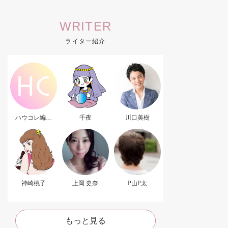
WRITER
ライター紹介
ハウコレ編集
千夜
川口美樹
部．
神崎桃子
上岡 史奈
P山P太
もっと見る