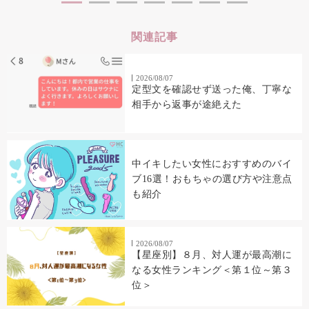
関連記事
2026/08/07
定型文を確認せず送った俺、丁寧な
相手から返事が途絶えた
中イキしたい女性におすすめのバイ
ブ16選！おもちゃの選び方や注意点
も紹介
2026/08/07
【星座別】８月、対人運が最高潮に
なる女性ランキング＜第１位～第３
位＞