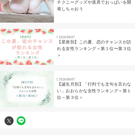
チクニーグッズや道具でおっぱいを開
発しちゃおう
2026/08/07
【星座別】この夏、恋のチャンスが訪
れる女性ランキング＜第１位〜第３位
＞
2026/08/07
【誕生月別】「行列でも文句を言わな
い」おおらかな女性ランキング＜第１
位～第３位＞