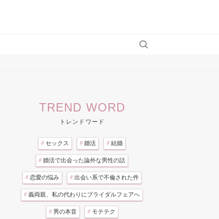
TREND WORD
トレンドワード
#
セックス
#
婚活
#
結婚
#
婚活で出会った論外な男性の話
#
恋愛の悩み
#
出会い系で不倫された件
#
義両親、私の代わりにブライダルフェアへ
#
男の本音
#
モテテク