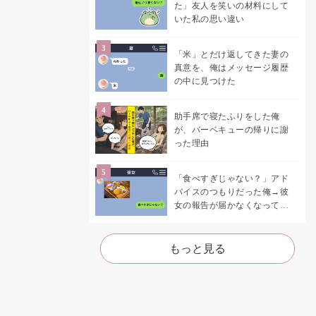
た」友人を笑いの材料にして
いた私の思い違い
「米」とだけ返してきた妻の
真意を、俺はメッセージ履歴
の中に見つけた
助手席で寝たふりをした俺
が、バーベキューの帰りに謝
った理由
「食べすぎじゃない？」アド
バイスのつもりだった俺→彼
女の報告が届かなくなって、
初めて自分の言葉を読み返し
た
もっと見る