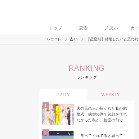
トップ
恋愛
片思い
カ
ハウコレ
占い
【星座別】結婚したいと思われ
検索
RANKING
トレンド ワード
ランキング
DAILY
WEEKLY
夫の元恋人が招かれた私の結
婚式→挨拶の列で笑顔を作れ
なかった私が、控室の前で彼
女を呼び止めた理由
「笑ってくれてると思って