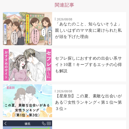
関連記事
2026/08/08
「あなたのこと、知らないそうよ」
親しいはずのママ友に避けられた私
が頭を下げた理由
セフレ探しにおすすめの出会い系サ
イト10選！キープするエッチの心得
も解説
2026/08/08
【星座別】この夏、素敵な出会いが
ある♡女性ランキング＜第１位〜第
３位＞