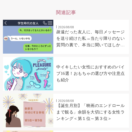
関連記事
2026/08/08
疎遠だった友人に、毎日メッセージ
を送り続けた私→当たり障りのない
質問の裏で、本当に聞いてほしかっ
たこと
中イキしたい女性におすすめのバイ
ブ16選！おもちゃの選び方や注意点
も紹介
2026/08/08
【誕生月別】「映画のエンドロール
まで観る」余韻を大切にする女性ラ
ンキング＜第１位～第３位＞