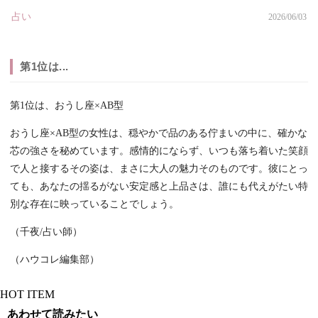
占い
2026/06/03
第1位は...
第1位は、おうし座×AB型
おうし座×AB型の女性は、穏やかで品のある佇まいの中に、確かな
芯の強さを秘めています。感情的にならず、いつも落ち着いた笑顔
で人と接するその姿は、まさに大人の魅力そのものです。彼にとっ
ても、あなたの揺るがない安定感と上品さは、誰にも代えがたい特
別な存在に映っていることでしょう。
（千夜/占い師）
（ハウコレ編集部）
HOT ITEM
あわせて読みたい