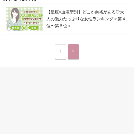
【星座×血液型別】どこか余裕がある♡大
人の魅力たっぷりな女性ランキング＜第４
位〜第６位＞
1
2