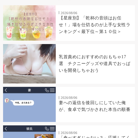
2026/08/06
【星座別】「乾杯の音頭はお任
せ！」場を仕切るのが上手な女性ラ
ンキング＜最下位～第１０位＞
乳首責めにおすすめのおもちゃ17
選 チクニーグッズや道具でおっぱ
いを開発しちゃおう
2026/08/06
妻への返信を後回しにしていた俺
が、食卓で気づかされた本当の順番
2026/08/06
「食べすぎじゃない？」応援してく