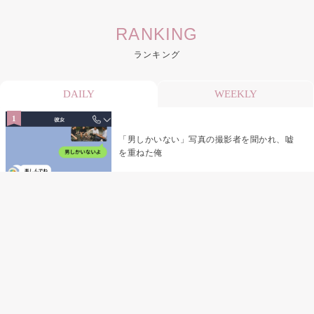
RANKING
ランキング
DAILY
WEEKLY
「男しかいない」写真の撮影者を聞かれ、嘘
を重ねた俺
「米」とだけ返してきた妻の真意を、俺はメ
ッセージ履歴の中に見つけた
指名客の予約を動かし続けた私が、定型文を
消して本当の理由を書くまで