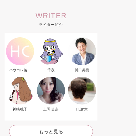
WRITER
ライター紹介
ハウコレ編集
千夜
川口美樹
部．
神崎桃子
上岡 史奈
P山P太
もっと見る