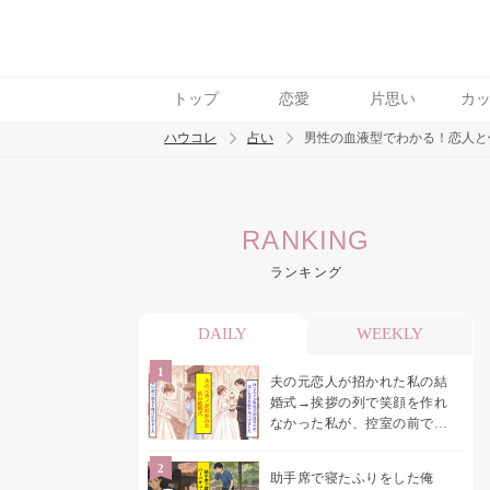
トップ
恋愛
片思い
カ
ハウコレ
占い
男性の血液型でわかる！恋人と
検索
RANKING
トレンド ワード
ランキング
DAILY
WEEKLY
夫の元恋人が招かれた私の結
婚式→挨拶の列で笑顔を作れ
なかった私が、控室の前で彼
女を呼び止めた理由
助手席で寝たふりをした俺