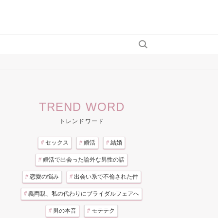
TREND WORD
トレンドワード
#
セックス
#
婚活
#
結婚
#
婚活で出会った論外な男性の話
#
恋愛の悩み
#
出会い系で不倫された件
#
義両親、私の代わりにブライダルフェアへ
#
男の本音
#
モテテク