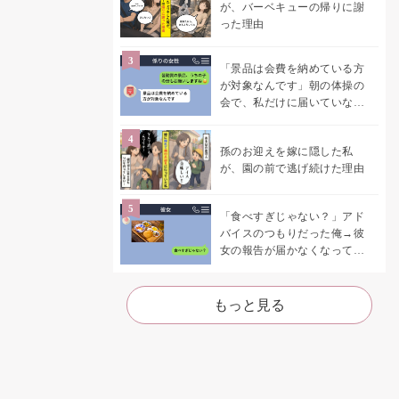
が、バーベキューの帰りに謝
った理由
「景品は会費を納めている方
が対象なんです」朝の体操の
会で、私だけに届いていなか
った案内
孫のお迎えを嫁に隠した私
が、園の前で逃げ続けた理由
「食べすぎじゃない？」アド
バイスのつもりだった俺→彼
女の報告が届かなくなって、
初めて自分の言葉を読み返し
た
もっと見る