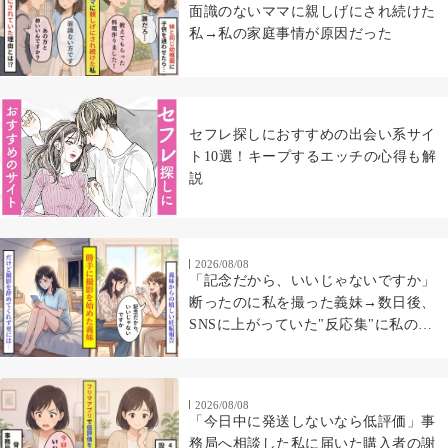
面識のないママに親しげにされ続けた
私→私の家庭事情が原因だった
セフレ探しにおすすめの出会い系サイ
ト10選！キープするエッチの心得も解
説
2026/08/08
「記念だから、いいじゃないですか」
断ったのに私を撮った義妹→数日後、
SNSに上がっていた"反応集"に私の顔
があった
2026/08/08
「今日中に発送しないなら低評価」事
務局へ相談した私に届いた購入者の謝