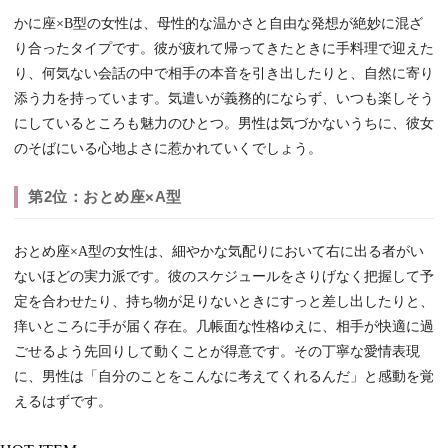
かに座×B型の女性は、母性的な温かさと自由な発想が絶妙に混ざ
り合ったタイプです。彼が疲れて帰ってきたときに手料理で迎えた
り、何気ない会話の中で相手の本音を引き出したりと、自然に寄り
添う力を持っています。気遣いが義務的にならず、いつも楽しそう
にしているところも魅力のひとつ。男性は気づかないうちに、彼女
のそばにいる心地よさに惹かれていくでしょう。
第2位：おとめ座×A型
おとめ座×A型の女性は、細やかな気配りにおいて右に出る者がい
ないほどの実力派です。彼のスケジュールをさりげなく把握して予
定を合わせたり、持ち物が足りないときにすっと差し出したりと、
痒いところに手が届く存在。几帳面な性格ゆえに、相手が快適に過
ごせるよう先回りして動くことが得意です。その丁寧な愛情表現
に、男性は「自分のことをこんなに考えてくれるんだ」と感動を覚
えるはずです。