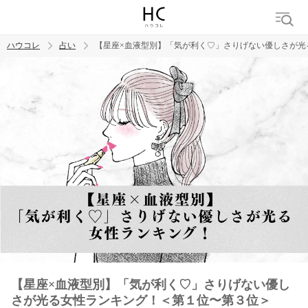
ハウコレ
占い
【星座×血液型別】「気が利く♡」さりげない優しさが光
検索
トレンド ワード
【星座×血液型別】「気が利く♡」さりげない優し
さが光る女性ランキング！＜第１位〜第３位＞