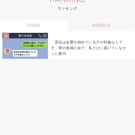
ランキング
DAILY
WEEKLY
「景品は会費を納めている方が対象なんで
す」朝の体操の会で、私だけに届いていなか
った案内
デート前日の夜から既読がつかない彼氏→そ
の日私が決めたこと
デート前日の夜から既読をつけなかった俺→
待ち合わせ場所で待っていた事実とは