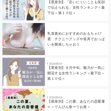
【星座別】「言いにくいことも笑顔
で伝えられる」女性ランキング＜最
下位～第１０位＞
乳首責めにおすすめのおもちゃ17
選 チクニーグッズや道具でおっぱ
いを開発しちゃおう
2026/08/10
【星座別】８月中旬、魅力が一気に
開花する女性ランキング＜最下位～
第１０位＞
2026/08/10
【星座別】この夏、あなたの恋愛運
☆＜てんびん座〜うお座＞