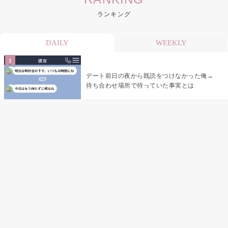
ランキング
DAILY
WEEKLY
デート前日の夜から既読をつけなかった俺→
待ち合わせ場所で待っていた事実とは
デート前日の夜から既読がつかない彼氏→そ
の日私が決めたこと
娘の「パパが怖い顔で早くしてって言ったか
ら」の一言で、俺は自分の声を思い出しまし
た