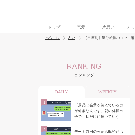
トップ
恋愛
片思い
カ
ハウコレ
占い
【星座別】気分転換のコツ！落
検索
RANKING
トレンド ワード
ランキング
DAILY
WEEKLY
「景品は会費を納めている方
が対象なんです」朝の体操の
会で、私だけに届いていなか
った案内
デート前日の夜から既読がつ