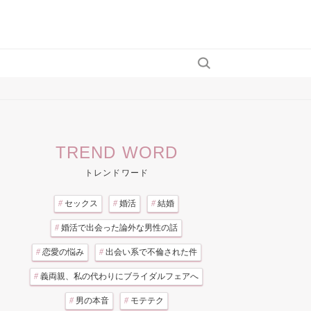
TREND WORD
トレンドワード
#
セックス
#
婚活
#
結婚
#
婚活で出会った論外な男性の話
#
恋愛の悩み
#
出会い系で不倫された件
#
義両親、私の代わりにブライダルフェアへ
#
男の本音
#
モテテク