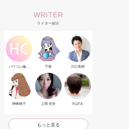
WRITER
ライター紹介
ハウコレ編集
千夜
川口美樹
部．
神崎桃子
上岡 史奈
P山P太
もっと見る