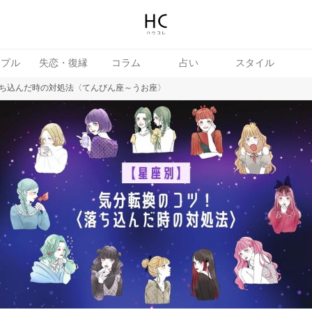
ップル
失恋・復縁
コラム
占い
スタイル
ち込んだ時の対処法〈てんびん座～うお座〉