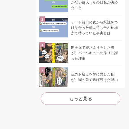
かない彼氏→その日私が決め
たこと
デート前日の夜から既読をつ
けなかった俺→待ち合わせ場
所で待っていた事実とは
助手席で寝たふりをした俺
が、バーベキューの帰りに謝
った理由
孫のお迎えを嫁に隠した私
が、園の前で逃げ続けた理由
もっと見る