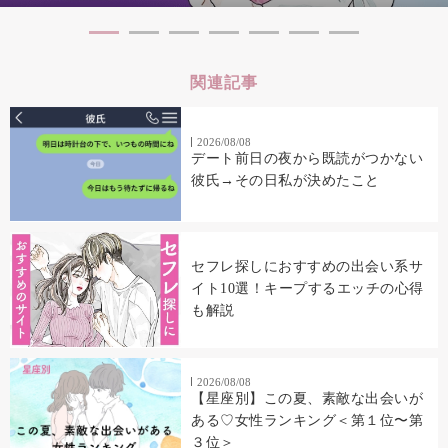
関連記事
2026/08/08
デート前日の夜から既読がつかない
彼氏→その日私が決めたこと
セフレ探しにおすすめの出会い系サ
イト10選！キープするエッチの心得
も解説
2026/08/08
【星座別】この夏、素敵な出会いが
ある♡女性ランキング＜第１位〜第
３位＞