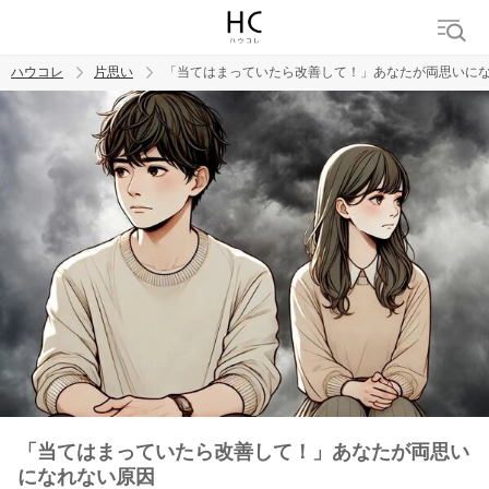
ハウコレ
片思い
「当てはまっていたら改善して！」あなたが両思いに
検索
トレンド ワード
モテテク
恋がしたい
女磨き
「当てはまっていたら改善して！」あなたが両思い
になれない原因