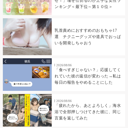
せ！」場を仕切るのが上手な女性ラ
ンキング＜最下位～第１０位＞
乳首責めにおすすめのおもちゃ17
選 チクニーグッズや道具でおっぱ
いを開発しちゃおう
2026/08/06
「食べすぎじゃない？」応援してく
れていた彼の返信が変わった→私は
毎日の報告をやめることにした
2026/08/06
「疲れたから、あとよろしく」海水
浴で全部押しつけてきた彼に、同じ
言葉を返してみた