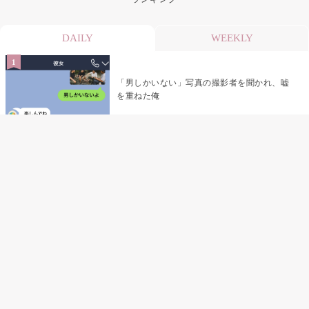
DAILY
WEEKLY
「男しかいない」写真の撮影者を聞かれ、嘘
を重ねた俺
「米」とだけ返してきた妻の真意を、俺はメ
ッセージ履歴の中に見つけた
指名客の予約を動かし続けた私が、定型文を
消して本当の理由を書くまで
夫の元恋人が招かれた私の結婚式→挨拶の列