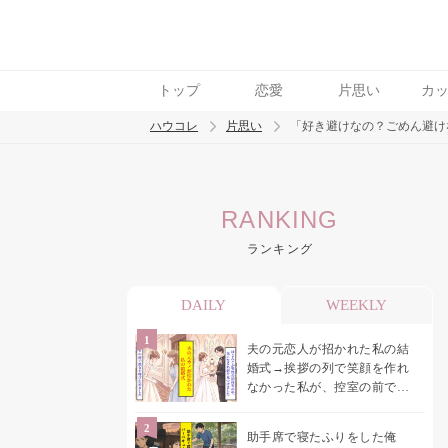
トップ
恋愛
片思い
カ
ハウコレ
片思い
「好き避けなの？ごめん避け
検索
RANKING
トレンド ワード
ランキング
モテテク
恋がしたい
女磨き
DAILY
WEEKLY
夫の元恋人が招かれた私の結
婚式→挨拶の列で笑顔を作れ
なかった私が、控室の前で彼
女を呼び止めた理由
助手席で寝たふりをした俺