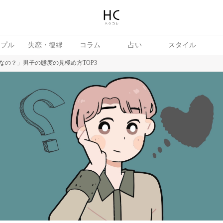
ップル
失恋・復縁
コラム
占い
スタイル
なの？」男子の態度の見極め方TOP3