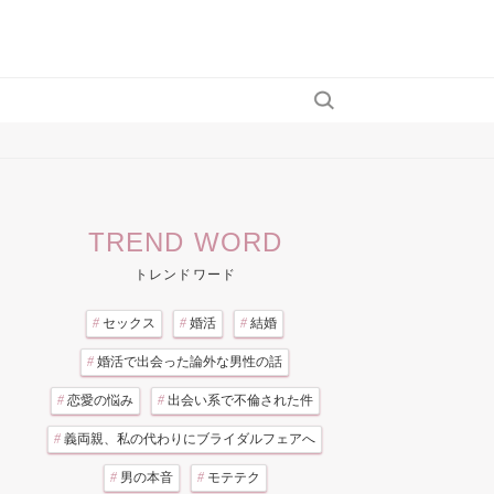
TREND WORD
トレンドワード
#
セックス
#
婚活
#
結婚
#
婚活で出会った論外な男性の話
#
恋愛の悩み
#
出会い系で不倫された件
#
義両親、私の代わりにブライダルフェアへ
#
男の本音
#
モテテク