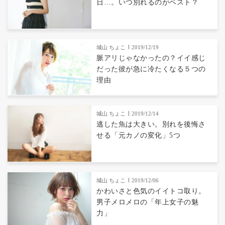
日…。いつ別れるのがベスト？
城山 ちょこ
2019/12/19
脈アリじゃなかったの？イイ感じ
だった彼が急に冷たくなる５つの
理由
城山 ちょこ
2019/12/14
逃した魚は大きい。別れを後悔さ
せる「元カノの変化」5つ
城山 ちょこ
2019/12/06
かわいさと色気のイイトコ取り。
男子メロメロの「年上女子の魅
力」