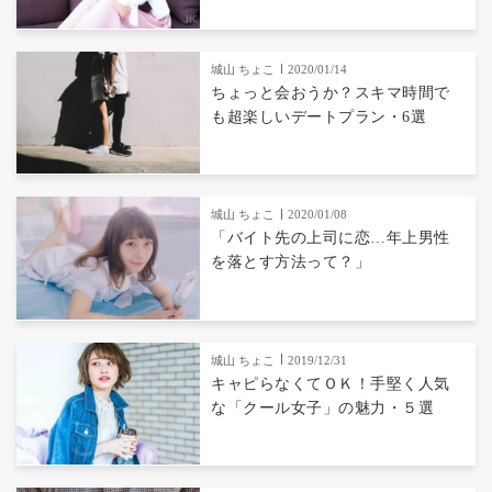
城山 ちょこ
2020/01/14
ちょっと会おうか？スキマ時間で
も超楽しいデートプラン・6選
城山 ちょこ
2020/01/08
「バイト先の上司に恋…年上男性
を落とす方法って？」
城山 ちょこ
2019/12/31
キャピらなくてＯＫ！手堅く人気
な「クール女子」の魅力・５選