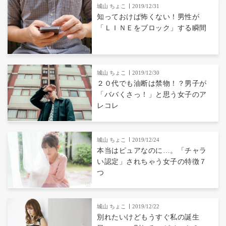
城山 ちょこ
2019/12/31
知っておけば怖くない！男性が
「ＬＩＮＥをブロック」する瞬間
城山 ちょこ
2019/12/30
２０代でも油断は禁物！？男子が
「ババくさっ！」と思う女子のア
レコレ
城山 ちょこ
2019/12/24
本当はピュアなのに…。「チャラ
い認定」されちゃう女子の特徴７
つ
城山 ちょこ
2019/12/22
別れたいけどもうすぐ私の誕生