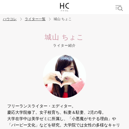
ハウコレ
ライター一覧
城山 ちょこ
検索
城山 ちょこ
ライター紹介
トレンド ワード
結婚
セックス
カップル
男の本音
モテテク
婚活
フリーランスライター・エディター。
慶応大学院修了。女子校育ち、転妻＆駐妻、2児の母。
大学在学中は美学ゼミに所属し、「小悪魔がモテる理由」や
「バービー文化」などを研究。大学院では女性の多様なキャリ