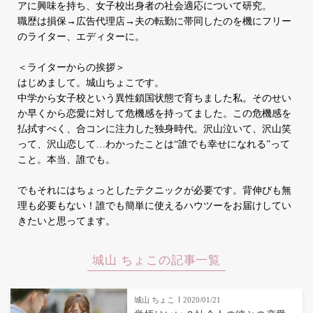
アに興味を持ち、女子校出身者の社会適応について研究。
職歴は損保→広告代理店→夫の転勤に帯同したのを機にフリー
のライター、エディターに。
＜ライターからの挨拶＞
はじめまして。城山ちょこです。
中学から女子校という異性鎖国状態で育ちました私。そのせい
か早くから恋愛に対して危機感を持ってました。この危機感を
払拭すべく、合コンに注力した独身時代。沢山泣いて、沢山笑
って、沢山恋して…わかったことは“誰でも幸せになれる”って
こと。本当、誰でも。
でもそれにはちょっとしたテクニックが必要です。背伸びも無
理も必要もない！誰でも簡単に使えるハウツーをお届けしてい
きたいと思ってます。
城山 ちょこの記事一覧
城山 ちょこ
2020/01/21