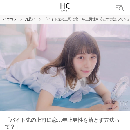
ハウコレ
片思い
「バイト先の上司に恋…年上男性を落とす方法って？
検索
トレンド ワード
モテテク
恋がしたい
女磨き
「バイト先の上司に恋…年上男性を落とす方法っ
て？」