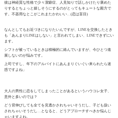
彼は神経質な性格で少々潔癖症、人見知りで話しかけたり褒めた
りするとちょっと嬉しそうにするのがとってもキュートな殿方で
す。不器用なとこがこれまたかわいい…(恋は盲目)
なんとしてもお近づきになりたいんですが、LINEを交換したとき
も「あんまりLINEはしない」と言われてしまい、LINEできずにい
ます。
シフトが被っているときは積極的に絡んでいますが、今ひとつ進
展しないのが悩みです。
上司ですし、年下のアルバイトにあんまりぐいぐい来られたら迷
惑ですよね」
大人の男性に恋をしてしまったことがあるというハウコレ女子、
意外と多いのでは？
どう背伸びしても全てを見透かされちゃいそうだし、子ども扱い
されちゃいそうだし…となると、どうアプローチすべきか悩んじ
ゃいますよね。