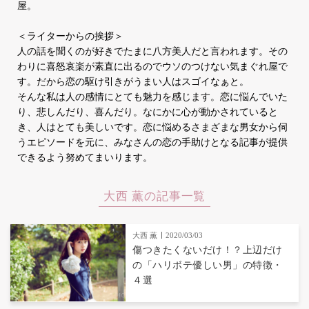
屋。
＜ライターからの挨拶＞
人の話を聞くのが好きでたまに八方美人だと言われます。その
わりに喜怒哀楽が素直に出るのでウソのつけない気まぐれ屋で
す。だから恋の駆け引きがうまい人はスゴイなぁと。
そんな私は人の感情にとても魅力を感じます。恋に悩んでいた
り、悲しんだり、喜んだり。なにかに心が動かされていると
き、人はとても美しいです。恋に悩めるさまざまな男女から伺
うエピソードを元に、みなさんの恋の手助けとなる記事が提供
できるよう努めてまいります。
大西 薫の記事一覧
大西 薫
2020/03/03
傷つきたくないだけ！？上辺だけ
の「ハリボテ優しい男」の特徴・
４選