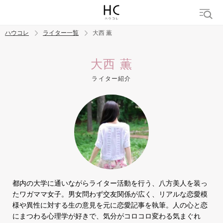
ハウコレ
ライター一覧
大西 薫
検索
大西 薫
ライター紹介
トレンド ワード
結婚
セックス
カップル
男の本音
モテテク
婚活
都内の大学に通いながらライター活動を行う、八方美人を装っ
たワガママ女子。男女問わず交友関係が広く、リアルな恋愛模
様や異性に対する生の意見を元に恋愛記事を執筆。人の心と恋
にまつわる心理学が好きで、気分がコロコロ変わる気まぐれ