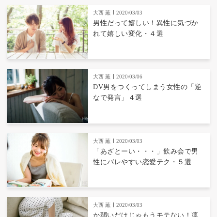
大西 薫
2020/03/03
男性だって嬉しい！異性に気づか
れて嬉しい変化・４選
大西 薫
2020/03/06
DV男をつくってしまう女性の「逆
なで発言」４選
大西 薫
2020/03/03
「あざとーい・・・」飲み会で男
性にバレやすい恋愛テク・５選
大西 薫
2020/03/03
か弱いだけじゃもうモテない！凛