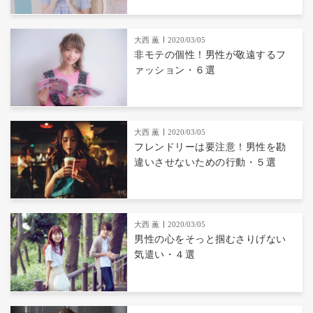
大西 薫
2020/03/05
非モテの個性！男性が敬遠するフ
ァッション・６選
大西 薫
2020/03/05
フレンドリーは要注意！男性を勘
違いさせないための行動・５選
大西 薫
2020/03/05
男性の心をそっと掴むさりげない
気遣い・４選