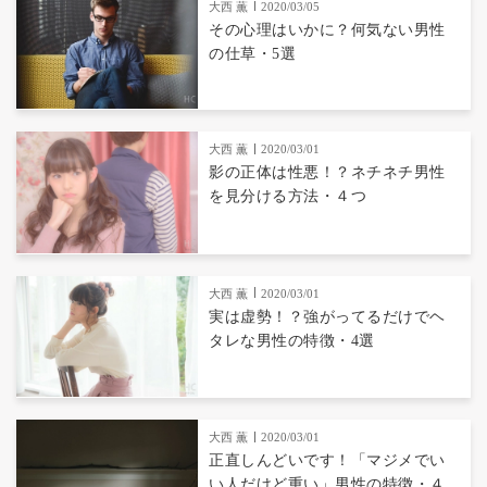
大西 薫
2020/03/05
その心理はいかに？何気ない男性
の仕草・5選
大西 薫
2020/03/01
影の正体は性悪！？ネチネチ男性
を見分ける方法・４つ
大西 薫
2020/03/01
実は虚勢！？強がってるだけでヘ
タレな男性の特徴・4選
大西 薫
2020/03/01
正直しんどいです！「マジメでい
い人だけど重い」男性の特徴・４