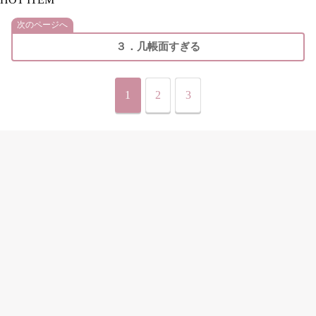
次のページへ
３．几帳面すぎる
1
2
3