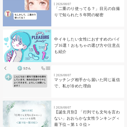
2026/08/07
「二重のり使ってる？」目元の自撮
りで知られた５年間の秘密
中イキしたい女性におすすめのバイ
ブ16選！おもちゃの選び方や注意点
も紹介
2026/08/07
マッチング相手から届いた同じ返信
で、私が冷めた理由
2026/08/07
【誕生月別】「行列でも文句を言わ
ない」おおらかな女性ランキング＜
最下位～第１０位＞