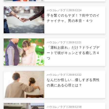
ハウコレ／ラブ
2019/12/24
手を繋ぐのもヤダ！？街中でのイ
チャイチャ、男の本音・４つ
ハウコレ／ラブ
2019/12/21
「運転お疲れ」だけ？ドライブデ
ートで彼がキュンとする癒し方４
つ
ハウコレ／ラブ
2019/12/22
なんだか怪しい…優しすぎる男性
の裏にある心理とは？
ハウコレ／ラブ
2019/12/18