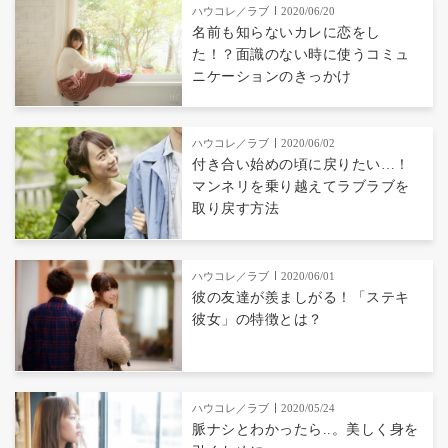
ハウコレ／ラブ
2020/06/20
名前も知らないカレに恋をし
た！？面識のない時に使うコミュ
ニケーションのきっかけ
ハウコレ／ラブ
2020/06/02
付き合い始めの頃に戻りたい…！
マンネリを乗り越えてラブラブを
取り戻す方法
ハウコレ／ラブ
2020/06/01
彼の友達が羨ましがる！「ステキ
彼女」の特徴とは？
ハウコレ／ラブ
2020/05/24
脈ナシとわかったら..。美しく身を