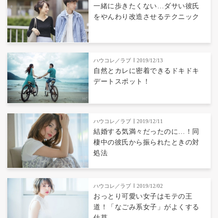
一緒に歩きたくない…ダサい彼氏
をやんわり改造させるテクニック
ハウコレ／ラブ
2019/12/13
自然とカレに密着できるドキドキ
デートスポット！
ハウコレ／ラブ
2019/12/11
結婚する気満々だったのに…！同
棲中の彼氏から振られたときの対
処法
ハウコレ／ラブ
2019/12/02
おっとり可愛い女子はモテの王
道！「なごみ系女子」がよくする
仕草