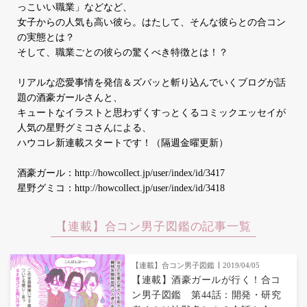
っこいい職業」などなど、
女子からの人気も高い彼ら。はたして、そんな彼らとの合コン
の実態とは？
そして、職業ごとの彼らの驚くべき特徴とは！？
リアルな恋愛事情を発信＆ズバッと斬り込んでいくブログが話
題の酒豪ガールさんと、
キュートなイラストと思わずくすっとくるコミックエッセイが
人気の星野グミコさんによる、
ハウコレ新連載スタートです！（隔週金曜更新）
酒豪ガール：http://howcollect.jp/user/index/id/3417
星野グミコ：http://howcollect.jp/user/index/id/3418
【連載】合コン男子図鑑の記事一覧
【連載】合コン男子図鑑
2019/04/05
【連載】酒豪ガールが行く！合コ
ン男子図鑑 第44話：開発・研究