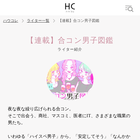
ハウコレ
ライター一覧
【連載】合コン男子図鑑
検索
【連載】合コン男子図鑑
ライター紹介
トレンド ワード
結婚
セックス
カップル
男の本音
モテテク
婚活
夜な夜な繰り広げられる合コン。
そこで出会う、商社、マスコミ、医者にIT、さまざまな職業の
男たち。
いわゆる「ハイスペ男子」から、「安定してそう」「なんかか