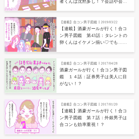
者くんは沈黙多し！？会話や会計
がいちいち気まずい
【連載】合コン男子図鑑
2019/03/22
【連載】酒豪ガールが行く！合コ
ン男子図鑑 第43話：タレントの
卵くんはイケメン揃い♡でも…カ
オス！
【連載】合コン男子図鑑
2017/04/28
酒豪ガールが行く！合コン男子図
鑑 １４話：証券男子は美人に目
がない！？
【連載】合コン男子図鑑
2017/01/20
【連載】酒豪ガールが行く！合コ
ン男子図鑑 第７話：外銀男子は
合コンも効率重視！？