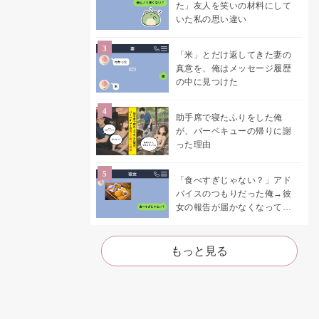
た」友人を笑いの材料にして
いた私の思い違い
「米」とだけ返してきた妻の
真意を、俺はメッセージ履歴
の中に見つけた
助手席で寝たふりをした俺
が、バーベキューの帰りに謝
った理由
「食べすぎじゃない？」アド
バイスのつもりだった俺→彼
女の報告が届かなくなって、
初めて自分の言葉を読み返し
た
もっと見る