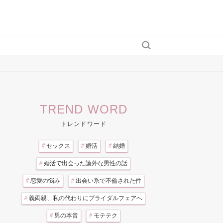
TREND WORD
トレンドワード
#
セックス
#
婚活
#
結婚
#
婚活で出会った論外な男性の話
#
恋愛の悩み
#
出会い系で不倫された件
#
義両親、私の代わりにブライダルフェアへ
#
男の本音
#
モテテク