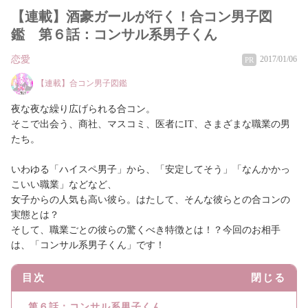
【連載】酒豪ガールが行く！合コン男子図
鑑 第６話：コンサル系男子くん
恋愛
2017/01/06
PR
【連載】合コン男子図鑑
夜な夜な繰り広げられる合コン。
そこで出会う、商社、マスコミ、医者にIT、さまざまな職業の男
たち。
いわゆる「ハイスペ男子」から、「安定してそう」「なんかかっ
こいい職業」などなど、
女子からの人気も高い彼ら。はたして、そんな彼らとの合コンの
実態とは？
そして、職業ごとの彼らの驚くべき特徴とは！？今回のお相手
は、「コンサル系男子くん」です！
目次
閉じる
第６話：コンサル系男子くん