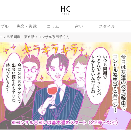
ップル
失恋・復縁
コラム
占い
スタイル
コン男子図鑑 第６話：コンサル系男子くん