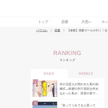
トップ
恋愛
片思い
カ
ハウコレ
恋愛
【連載】酒豪ガールが行く！合
検索
RANKING
トレンド ワード
ランキング
恋愛
DAILY
WEEKLY
夫の元恋人が招かれた私の結
婚式→挨拶の列で笑顔を作れ
なかった私が、控室の前で彼
女を呼び止めた理由
「笑ってくれてると思って