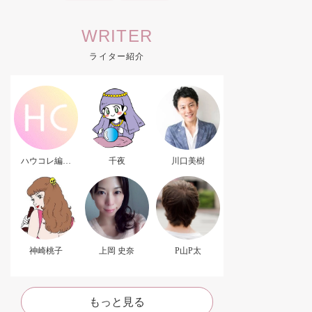
WRITER
ライター紹介
ハウコレ編集
千夜
川口美樹
部．
神崎桃子
上岡 史奈
P山P太
もっと見る