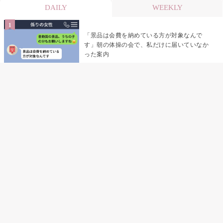
DAILY
WEEKLY
「景品は会費を納めている方が対象なんで
す」朝の体操の会で、私だけに届いていなか
った案内
デート前日の夜から既読がつかない彼氏→そ
の日私が決めたこと
デート前日の夜から既読をつけなかった俺→
待ち合わせ場所で待っていた事実とは
助手席で寝たふりをした俺が、バーベキュー
の帰りに謝った理由