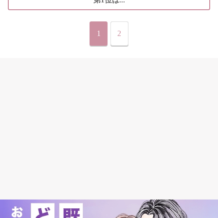
第1位は...
1
2