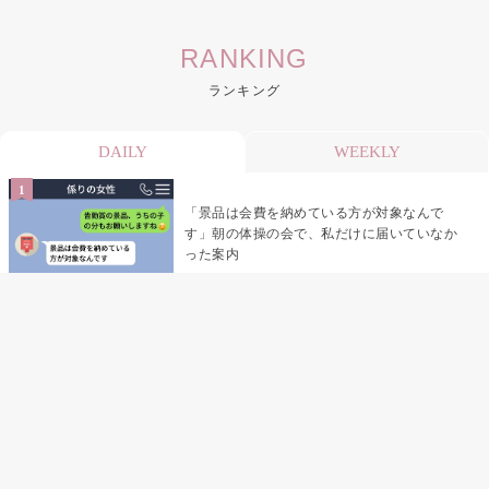
RANKING
ランキング
DAILY
WEEKLY
「景品は会費を納めている方が対象なんで
す」朝の体操の会で、私だけに届いていなか
った案内
デート前日の夜から既読がつかない彼氏→そ
の日私が決めたこと
デート前日の夜から既読をつけなかった俺→
待ち合わせ場所で待っていた事実とは