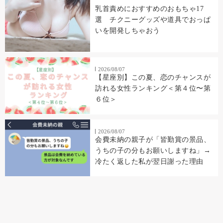
乳首責めにおすすめのおもちゃ17
選 チクニーグッズや道具でおっぱ
いを開発しちゃおう
2026/08/07
【星座別】この夏、恋のチャンスが
訪れる女性ランキング＜第４位〜第
６位＞
2026/08/07
会費未納の親子が「皆勤賞の景品、
うちの子の分もお願いしますね」→
冷たく返した私が翌日謝った理由