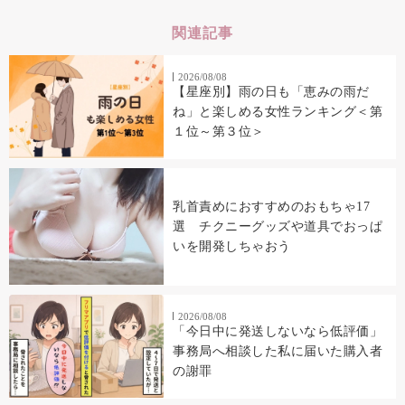
関連記事
2026/08/08
【星座別】雨の日も「恵みの雨だ
ね」と楽しめる女性ランキング＜第
１位～第３位＞
乳首責めにおすすめのおもちゃ17
選 チクニーグッズや道具でおっぱ
いを開発しちゃおう
2026/08/08
「今日中に発送しないなら低評価」
事務局へ相談した私に届いた購入者
の謝罪