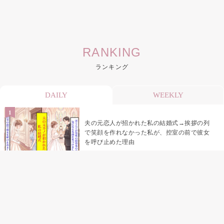
RANKING
ランキング
DAILY
WEEKLY
夫の元恋人が招かれた私の結婚式→挨拶の列
で笑顔を作れなかった私が、控室の前で彼女
を呼び止めた理由
助手席で寝たふりをした俺が、バーベキュー
の帰りに謝った理由