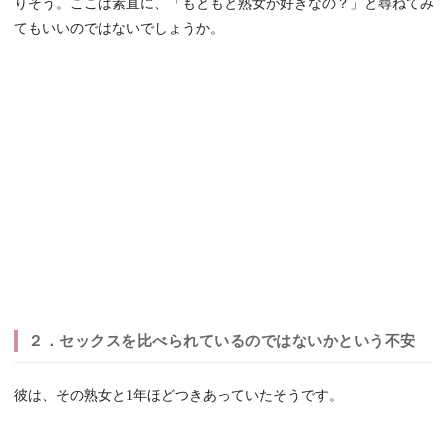
りそう。ここは素直に、「もともと熟女が好きなの？」と尋ねてみ
てもいいのではないでしょうか。
２．セックスを比べられているのではないかという不安
彼は、その熟女と1年ほどつきあっていたそうです。