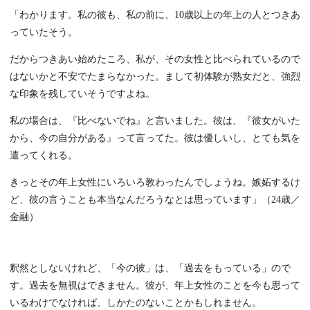
「わかります。私の彼も、私の前に、10歳以上の年上の人とつきあ
っていたそう。
だからつきあい始めたころ、私が、その女性と比べられているので
はないかと不安でたまらなかった。まして初体験が熟女だと、強烈
な印象を残していそうですよね。
私の場合は、『比べないでね』と言いました。彼は、『彼女がいた
から、今の自分がある』って言ってた。彼は優しいし、とても気を
遣ってくれる。
きっとその年上女性にいろいろ教わったんでしょうね。嫉妬するけ
ど、彼の言うことも本当なんだろうなとは思っています」（24歳／
金融）
釈然としないけれど、「今の彼」は、「過去をもっている」ので
す。過去を無視はできません。彼が、年上女性のことを今も思って
いるわけでなければ、しかたのないことかもしれません。