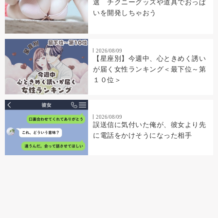
選 チクニーグッズや道具でおっぱ
いを開発しちゃおう
2026/08/09
【星座別】今週中、心ときめく誘い
が届く女性ランキング＜最下位～第
１０位＞
2026/08/09
誤送信に気付いた俺が、彼女より先
に電話をかけそうになった相手