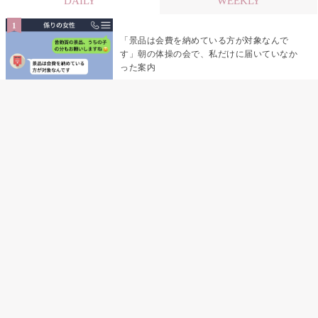
DAILY
WEEKLY
「景品は会費を納めている方が対象なんで
す」朝の体操の会で、私だけに届いていなか
った案内
デート前日の夜から既読がつかない彼氏→そ
の日私が決めたこと
デート前日の夜から既読をつけなかった俺→
待ち合わせ場所で待っていた事実とは
助手席で寝たふりをした俺が、バーベキュー
の帰りに謝った理由