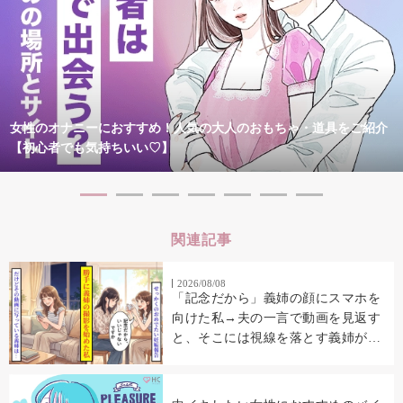
女性のオナニーにおすすめ！人気の大人のおもちゃ・道具をご紹介
【初心者でも気持ちいい♡】
関連記事
2026/08/08
「記念だから」義姉の顔にスマホを
向けた私→夫の一言で動画を見返す
と、そこには視線を落とす義姉が映
っていた