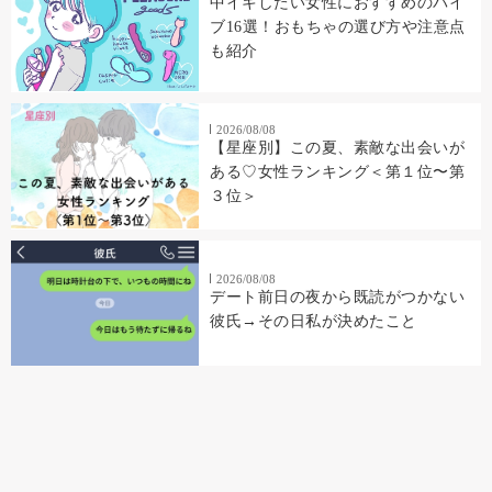
中イキしたい女性におすすめのバイ
ブ16選！おもちゃの選び方や注意点
も紹介
2026/08/08
【星座別】この夏、素敵な出会いが
ある♡女性ランキング＜第１位〜第
３位＞
2026/08/08
デート前日の夜から既読がつかない
彼氏→その日私が決めたこと