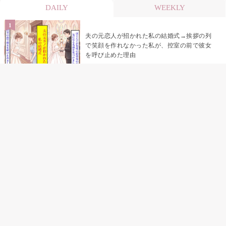
DAILY
WEEKLY
夫の元恋人が招かれた私の結婚式→挨拶の列
で笑顔を作れなかった私が、控室の前で彼女
を呼び止めた理由
助手席で寝たふりをした俺が、バーベキュー
の帰りに謝った理由
「景品は会費を納めている方が対象なんで
す」朝の体操の会で、私だけに届いていなか
った案内
孫のお迎えを嫁に隠した私が、園の前で逃げ
続けた理由