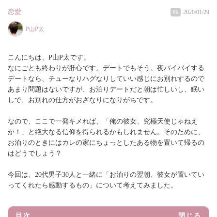
恋愛
2020/01/29
PR
P山P太
こんにちは、P山P太です。
なにごとも終わりが肝心です。デートでもそう。夜バイバイする
デートなら、チューなりハグなりしていい感じにお別れするので
あまり問題はないですが、お泊りデートだと朝は忙しいし、眠い
しで、お別れの仕方がおざなりになりがちです。
なので、ここで一発キメれば、「俺の彼女、究極天使じゃねえ
か！」と絶大なる信仰を得られるかもしれません。そのために、
お泊りのときにはカレの家にちょっとしたある物を置いて帰るの
はどうでしょう？
今回は、20代男子30人と一緒に「お泊りの翌朝、彼女が置いてい
ってくれたら感動するもの」について考えてみました。
目次
閉じる