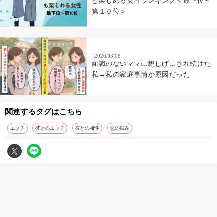
と楽しめる女性ランキング＜最下位～
第１０位＞
2026/08/08
面識のないママに親しげにされ続けた
私→私の家庭事情が原因だった
関連するタグはこちら
エッチ
彼とのエッチ
彼との相性
恋の悩み