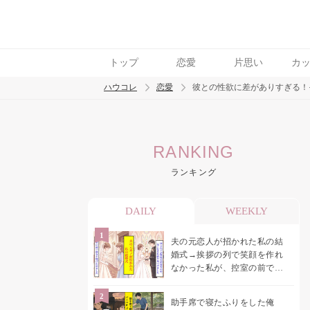
トップ
恋愛
片思い
カ
ハウコレ
恋愛
彼との性欲に差がありすぎる！
検索
RANKING
トレンド ワード
ランキング
恋愛
DAILY
WEEKLY
夫の元恋人が招かれた私の結
婚式→挨拶の列で笑顔を作れ
なかった私が、控室の前で彼
女を呼び止めた理由
助手席で寝たふりをした俺