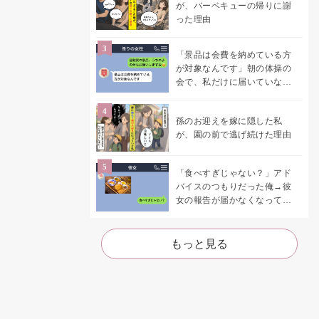
が、バーベキューの帰りに謝
った理由
「景品は会費を納めている方
が対象なんです」朝の体操の
会で、私だけに届いていなか
った案内
孫のお迎えを嫁に隠した私
が、園の前で逃げ続けた理由
「食べすぎじゃない？」アド
バイスのつもりだった俺→彼
女の報告が届かなくなって、
初めて自分の言葉を読み返し
た
もっと見る