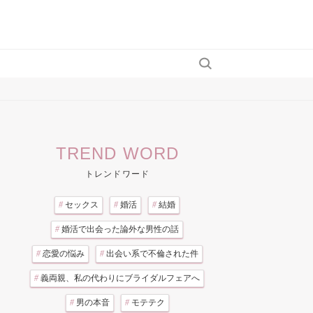
TREND WORD
トレンドワード
#
セックス
#
婚活
#
結婚
#
婚活で出会った論外な男性の話
#
恋愛の悩み
#
出会い系で不倫された件
#
義両親、私の代わりにブライダルフェアへ
#
男の本音
#
モテテク