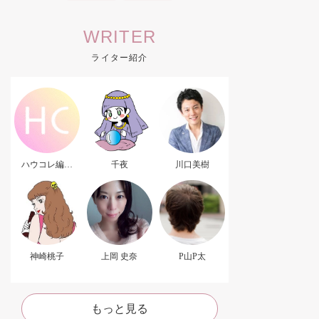
WRITER
ライター紹介
ハウコレ編集
千夜
川口美樹
部．
神崎桃子
上岡 史奈
P山P太
もっと見る