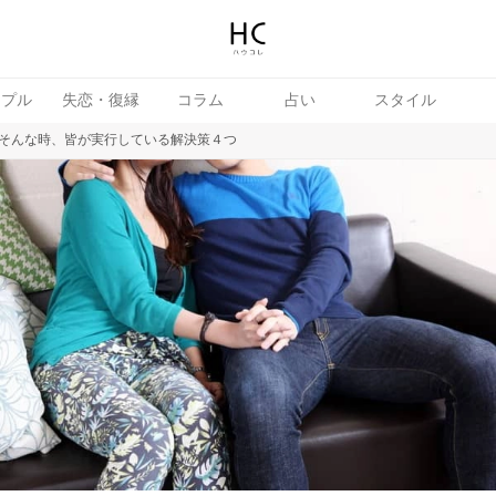
ップル
失恋・復縁
コラム
占い
スタイル
そんな時、皆が実行している解決策４つ