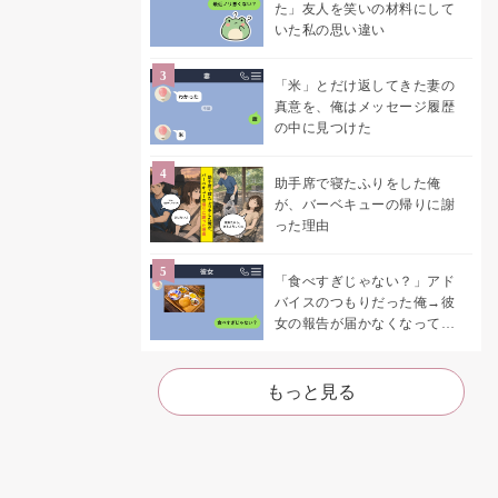
た」友人を笑いの材料にして
いた私の思い違い
「米」とだけ返してきた妻の
真意を、俺はメッセージ履歴
の中に見つけた
助手席で寝たふりをした俺
が、バーベキューの帰りに謝
った理由
「食べすぎじゃない？」アド
バイスのつもりだった俺→彼
女の報告が届かなくなって、
初めて自分の言葉を読み返し
た
もっと見る