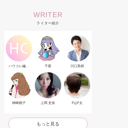
WRITER
ライター紹介
ハウコレ編集
千夜
川口美樹
部．
神崎桃子
上岡 史奈
P山P太
もっと見る