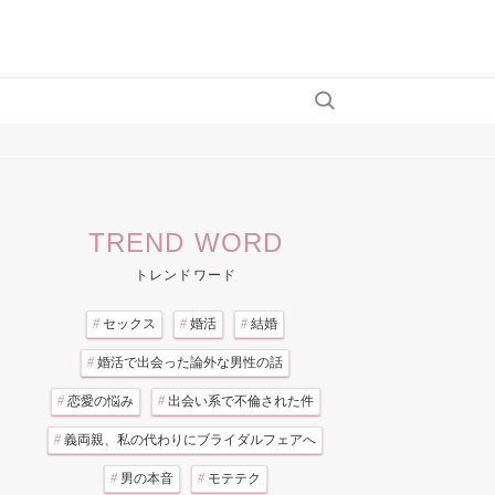
TREND WORD
トレンドワード
#
セックス
#
婚活
#
結婚
#
婚活で出会った論外な男性の話
#
恋愛の悩み
#
出会い系で不倫された件
#
義両親、私の代わりにブライダルフェアへ
#
男の本音
#
モテテク