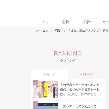
トップ
恋愛
片思い
カ
ハウコレ
恋愛
「彼女の顔は好きだけど、身体
検索
RANKING
トレンド ワード
ランキング
恋愛
DAILY
WEEKLY
夫の元恋人が招かれた私の結
婚式→挨拶の列で笑顔を作れ
なかった私が、控室の前で彼
女を呼び止めた理由
「笑ってくれてると思って