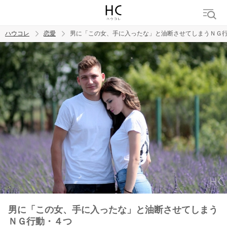
ハウコレ
恋愛
男に「この女、手に入ったな」と油断させてしまうＮＧ
検索
トレンド ワード
恋愛
男に「この女、手に入ったな」と油断させてしまう
ＮＧ行動・４つ