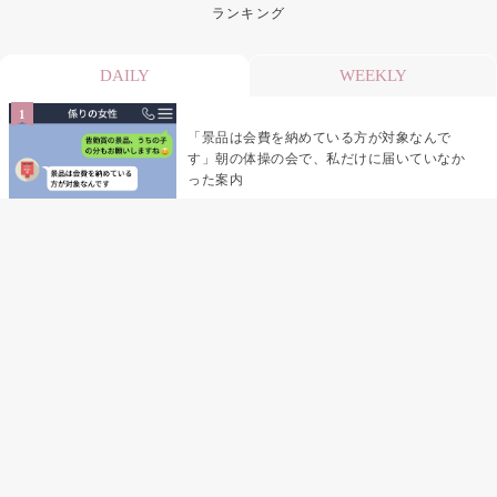
ランキング
DAILY
WEEKLY
「景品は会費を納めている方が対象なんで
す」朝の体操の会で、私だけに届いていなか
った案内
デート前日の夜から既読がつかない彼氏→そ
の日私が決めたこと
デート前日の夜から既読をつけなかった俺→
待ち合わせ場所で待っていた事実とは