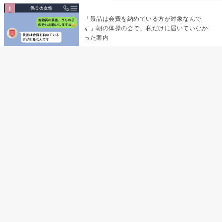
「景品は会費を納めている方が対象なんで
す」朝の体操の会で、私だけに届いていなか
った案内
デート前日の夜から既読がつかない彼氏→そ
の日私が決めたこと
デート前日の夜から既読をつけなかった俺→
待ち合わせ場所で待っていた事実とは
助手席で寝たふりをした俺が、バーベキュー
の帰りに謝った理由