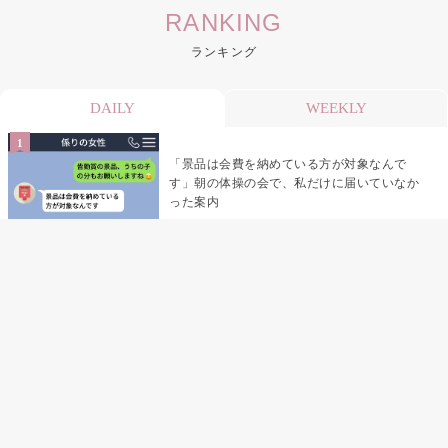
RANKING
ランキング
DAILY
WEEKLY
「景品は会費を納めている方が対象なんで
す」朝の体操の会で、私だけに届いていなか
った案内
デート前日の夜から既読がつかない彼氏→そ
の日私が決めたこと
デート前日の夜から既読をつけなかった俺→
待ち合わせ場所で待っていた事実とは