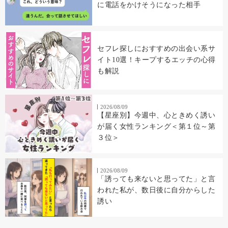
に電話をかけそうになった相手
セフレ探しにおすすめの出会い系サ
イト10選！キープするエッチの心得
も解説
2026/08/09
【星座別】今週中、心ときめく誘い
が届く女性ランキング＜第１位～第
３位＞
2026/08/09
「誘っても来ないと思ってた」と言
われた私が、数日後に自分からした
誘い